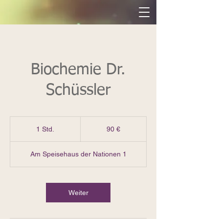
Biochemie Dr.
Schüssler
90
Euro
1 Std.
1
90 €
S
t
Am Speisehaus der Nationen 1
d
Weiter