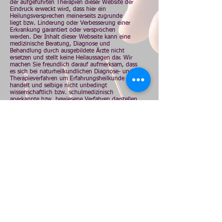
der aufgeführten Therapien dieser Website der
Eindruck erweckt wird, dass hier ein
Heilungsversprechen meinerseits zugrunde
liegt bzw. Linderung oder Verbesserung einer
Erkrankung garantiert oder versprochen
werden. Der Inhalt dieser Webseite kann eine
medizinische Beratung, Diagnose und
Behandlung durch ausgebildete Ärzte nicht
ersetzen und stellt keine Heilaussagen dar. Wir
machen Sie freundlich darauf aufmerksam, dass
es sich bei naturheilkundlichen Diagnose- und
Therapieverfahren um Erfahrungsheilkunde
handelt und selbige nicht unbedingt
wissenschaftlich bzw. schulmedizinisch
anerkannte bzw. bewiesene Verfahren darstellen.
Die genannten Einsatzgebiete der Indikationen
für die Therapieverfahren beruhen auf eigenen
langjährigen praktischen Erfahrungen, den
Beschwerden unserer Patienten und der
Fachliteratur. Für alle medizinischen Diagnose-
und Therapieverfahren gilt zudem: Lassen Sie
sich bitte immer persönlich über Wirkungen,
eventuelle Nebenwirkungen und Komplikationen
sowie Gegenanzeigen in der Praxis beraten.
Angelika Lex
Heilpraktikerin - Lebensbaum-Schule - Verlag