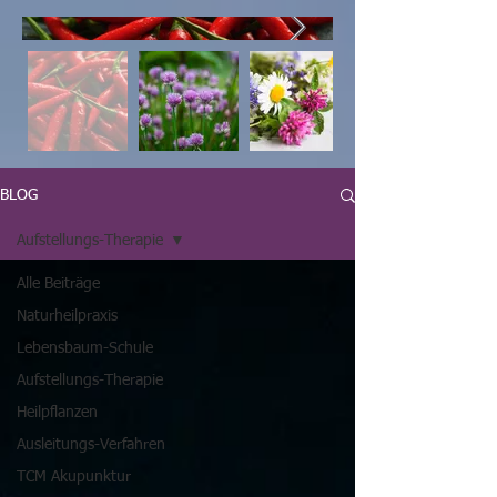
BLOG
Aufstellungs-Therapie
Alle Beiträge
Naturheilpraxis
Lebensbaum-Schule
Aufstellungs-Therapie
Heilpflanzen
Ausleitungs-Verfahren
TCM Akupunktur