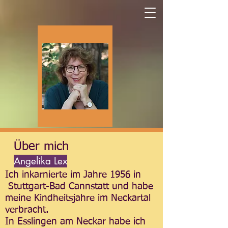
Über mich
Angelika Lex
Ich inkarnierte im Jahre 1956 in
Stuttgart-Bad Cannstatt und habe
meine Kindheitsjahre im Neckartal
verbracht.
In Esslingen am Neckar habe ich