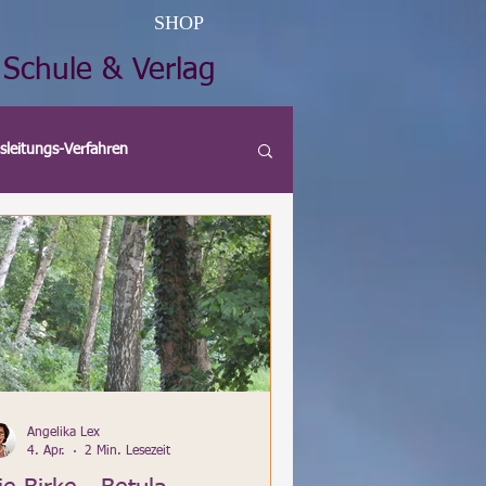
SHOP
 Schule & Verlag
sleitungs-Verfahren
thek
Vorträge
Küchenkräuter
Angelika Lex
4. Apr.
2 Min. Lesezeit