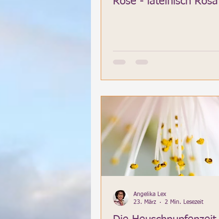
Rose - lateinisch Rosa
Angelika Lex
23. März
2 Min. Lesezeit