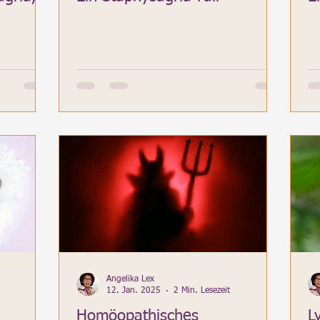
Angelika Lex
12. Jan. 2025
2 Min. Lesezeit
Homöopathisches
L