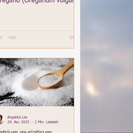
regano (Oreganum vulgare)
Angelika Lex
20. Apr. 2025
2 Min. Lesezeit
atrium muriaticum