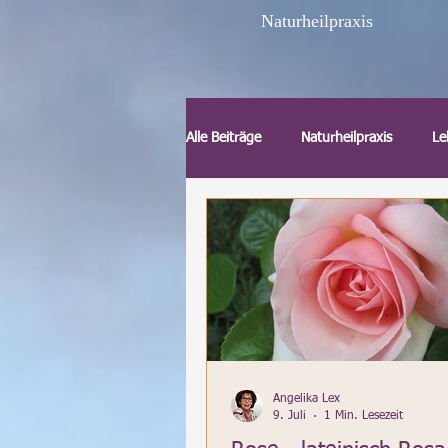
Naturheilpraxis
Alle Beiträge
Naturheilpraxis
Le
TCM Akupunktur
Augenakupu
Gesundheit
Reinkarnation
Heilpflanzen und Homöopathie
Angelika Lex
9. Juli
1 Min. Lesezeit