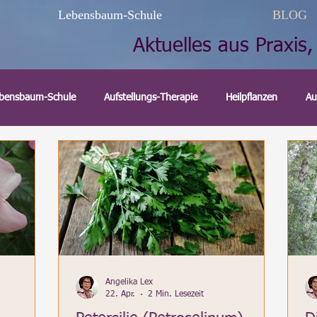
Lebensbaum-Schule
BLOG
Aktuelles aus Praxis,
bensbaum-Schule
Aufstellungs-Therapie
Heilpflanzen
Au
nktur
Homöopathie
Fremdbesetzung
Shop
Media
Schamanismus
Karma
Naturheilverfahren
Gewürze
Angelika Lex
22. Apr.
2 Min. Lesezeit