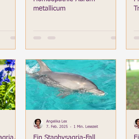
metallicum
T
Angelika Lex
7. Feb. 2025
1 Min. Lesezeit
gria,
Ein Staphysagria-Fall
E