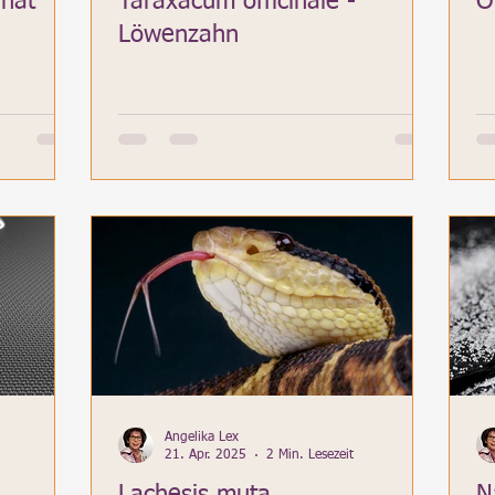
 hat
Taraxacum officinale -
O
Löwenzahn
Angelika Lex
21. Apr. 2025
2 Min. Lesezeit
Lachesis muta
N