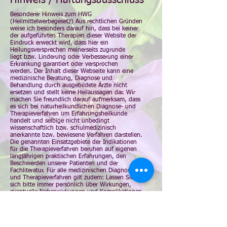
Hinweis / Haftungsausschluss
Besonderer Hinweis zum HWG
(Heilmittelwerbegesetz) Aus rechtlichen Gründen
weise ich besonders darauf hin, dass bei keiner
der aufgeführten Therapien dieser Website der
Eindruck erweckt wird, dass hier ein
Heilungsversprechen meinerseits zugrunde
liegt bzw. Linderung oder Verbesserung einer
Erkrankung garantiert oder versprochen
werden. Der Inhalt dieser Webseite kann eine
medizinische Beratung, Diagnose und
Behandlung durch ausgebildete Ärzte nicht
ersetzen und stellt keine Heilaussagen dar. Wir
machen Sie freundlich darauf aufmerksam, dass
es sich bei naturheilkundlichen Diagnose- und
Therapieverfahren um Erfahrungsheilkunde
handelt und selbige nicht unbedingt
wissenschaftlich bzw. schulmedizinisch
anerkannte bzw. bewiesene Verfahren darstellen.
Die genannten Einsatzgebiete der Indikationen
für die Therapieverfahren beruhen auf eigenen
langjährigen praktischen Erfahrungen, den
Beschwerden unserer Patienten und der
Fachliteratur. Für alle medizinischen Diagnose-
und Therapieverfahren gilt zudem: Lassen Sie
sich bitte immer persönlich über Wirkungen,
eventuelle Nebenwirkungen und Komplikationen
sowie Gegenanzeigen in der Praxis beraten.