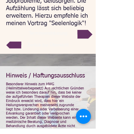
Jobprobleme, Geldsorgen. Die
Aufzählung lässt sich beliebig
erweitern. Hierzu empfehle ich
meinen Vortrag "Seelenlogik"!
Terminvereinbarung
Zurück zur Übersicht
Hinweis / Haftungsausschluss
Besonderer Hinweis zum HWG
(Heilmittelwerbegesetz) Aus rechtlichen Gründen
weise ich besonders darauf hin, dass bei keiner
der aufgeführten Therapien dieser Website der
Eindruck erweckt wird, dass hier ein
Heilungsversprechen meinerseits zugrunde
liegt bzw. Linderung oder Verbesserung einer
Erkrankung garantiert oder versprochen
werden. Der Inhalt dieser Webseite kann eine
medizinische Beratung, Diagnose und
Behandlung durch ausgebildete Ärzte nicht
ersetzen und stellt keine Heilaussagen dar. Wir