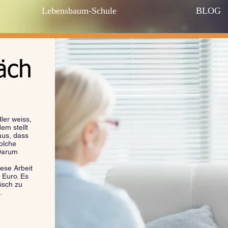
Lebensbaum-Schule
BLOG
äch
ler weiss,
em stellt
aus, dass
solche
 Darum
ese Arbeit
 Euro. Es
isch zu
.