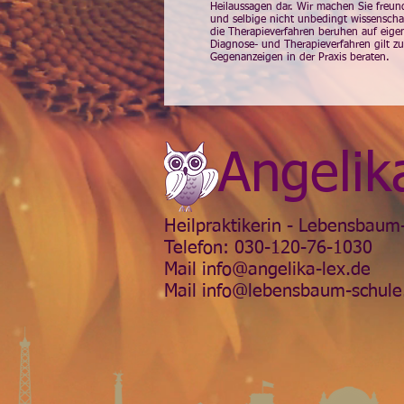
Heilaussagen dar. Wir machen Sie freun
und selbige nicht unbedingt wissenschaf
die Therapieverfahren beruhen auf eigen
Diagnose- und Therapieverfahren gilt z
Gegenanzeigen in der Praxis beraten.
Angelik
Heilpraktikerin - Lebensbaum-
Telefon: 030-120-76-1030
Mail
info@angelika-lex.de
Mail
info@lebensbaum-schule