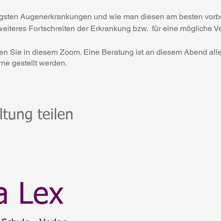
figsten Augenerkrankungen und wie man diesen am besten vor
eiteres Fortschreiten der Erkrankung bzw. für eine mögliche V
en Sie in diesem Zoom. Eine Beratung ist an diesem Abend alle
ne gestellt werden.
nk übersende ich bei Interesse gerne auf Nachfrage zu. Wenn
ei sein möchten, freue ich mich sehr. Die Veranstaltung ist kos
ltung teilen
a Lex