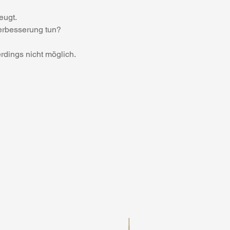
beugt.
erbesserung tun?
rdings nicht möglich.
 ich bis zum 15.03.2024
tenlos.