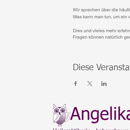
Wir sprechen über die häu
Was kann man tun, um ein w
Dies und vieles mehr erfahr
Fragen können natürlich ger
Den entsprechenden Zoom-Li
Bescheid bekäme, ob Sie dab
Viele Grüße
Diese Veransta
Angelika Lex
Angelik