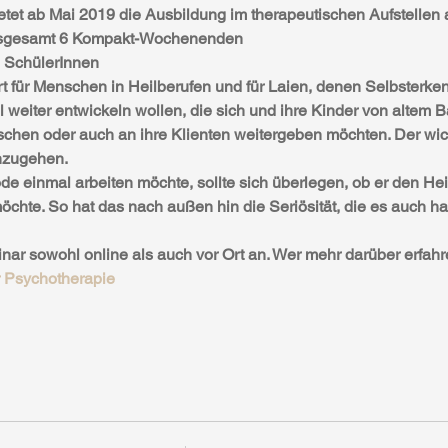
et ab Mai 2019 die Ausbildung im therapeutischen Aufstellen a
insgesamt 6 Kompakt-Wochenenden 
 SchülerInnen
rt für Menschen in Heilberufen und für Laien, denen Selbsterken
l weiter entwickeln wollen, die sich und ihre Kinder von altem 
chen oder auch an ihre Klienten weitergeben möchten. Der wichtig
nzugehen.
e einmal arbeiten möchte, sollte sich überlegen, ob er den Heilp
hte. So hat das nach außen hin die Seriösität, die es auch habe
r sowohl online als auch vor Ort an. Wer mehr darüber erfahren
r Psychotherapie