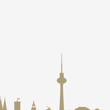
espräch vereinbaren.
gelika-lex.de/impressum