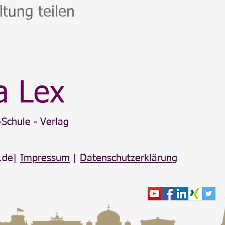
de. Gerne können Sie mit mir ein ausführliches Informationsg
ltung teilen
 Geschäftsbedingungen der Lebensbaum-Schule
https://www.an
a Lex
Schule - Verlag
.de
|
Impressum
|
Datenschutzerklärung