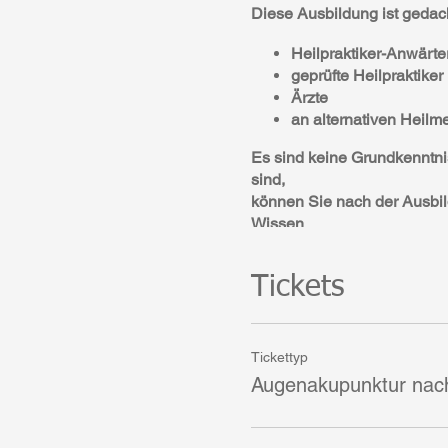
Diese Ausbildung ist gedacht
Heilpraktiker-Anwärte
geprüfte Heilpraktiker
Ärzte
an alternativ
Es sind keine Grundkenntniss
sind,
können Sie nach der Ausbild
Wissen
von Herzen gerne weiter.
Tickets
Termine
:
2 Wochenenden
Der nächste Termin wird rec
Tickettyp
geschlossenes System kenne
Augenakupunktur nac
Anschluß an dieses Seminar
Ein weiterer Kurs Augenakup