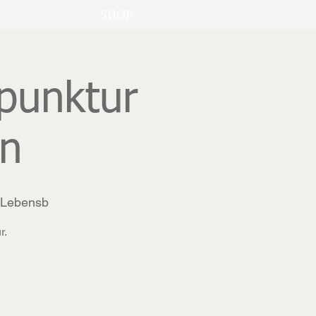
SHOP
punktur
n
& Lebensb
r.