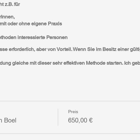
 z.B. für
rInnen,
 mit oder ohne eigene Praxis
en Heilmethoden interessierte Personen
e erforderlich, aber von Vorteil. Wenn Sie im Besitz einer gülti
ung gleiche mit dieser sehr effektiven Methode starten. Ich geb
htzeitig bekannt gegeben. Die SchülerInnen lernen die Augen-A
Preis
n. Es lassen sich gute Erfolge bei der Behandlung von Augen
h Boel
650,00 €
 biete ich einen
Aufbaukurs
zur Augenakupunktur an.
unktur findet voraussichtlich im
Herbst 2020
statt.