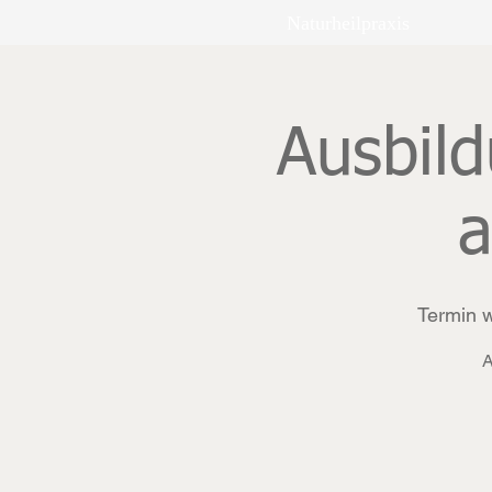
Naturheilpraxis
Ausbil
Termin 
A