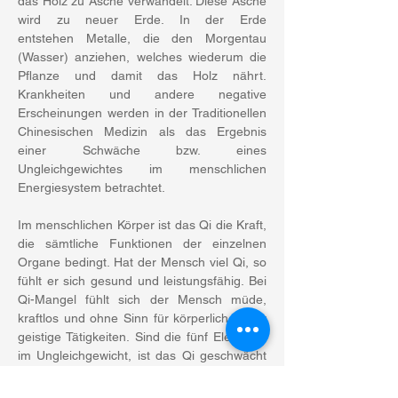
das Holz zu Asche verwandelt. Diese Asche 
wird zu neuer Erde. In der Erde 
entstehen Metalle, die den Morgentau 
(Wasser) anziehen, welches wiederum die 
Pflanze und damit das Holz nährt. 
Krankheiten und andere negative 
Erscheinungen werden in der Traditionellen 
Chinesischen Medizin als das Ergebnis 
einer Schwäche bzw. eines 
Ungleichgewichtes im menschlichen 
Energiesystem betrachtet.
Im menschlichen Körper ist das Qi die Kraft, 
die sämtliche Funktionen der einzelnen 
Organe bedingt. Hat der Mensch viel Qi, so 
fühlt er sich gesund und leistungsfähig. Bei 
Qi-Mangel fühlt sich der Mensch müde, 
kraftlos und ohne Sinn für körperliche oder 
geistige Tätigkeiten. Sind die fünf Elemente 
im Ungleichgewicht, ist das Qi geschwächt 
oder kann es nicht ungehindert fliessen, 
zeigen sich oft Krankheiten oder andere 