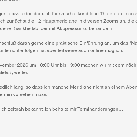
gen, dass jeder, der sich für naturheilkundliche Therapien interes
ich zunächst die 12 Hauptmeridiane in diversen Zooms an, die d
edene Krankheitsbilder mit Akupressur zu behandeln.
Anschluß daran gerne eine praktische Einführung an, um das "Na
nterricht erfolgen, ist aber teilweise auch online möglich.
vember 2026 um 18:00 Uhr bis 19:00 machen wir mit dem nächs
fäß, weiter. 
hiedlich lang, so dass ich manche Meridiane nicht an einem Ab
Termin vorsehen muss.
 ich zeitnah bekannt. Ich behalte mir Terminänderungen…