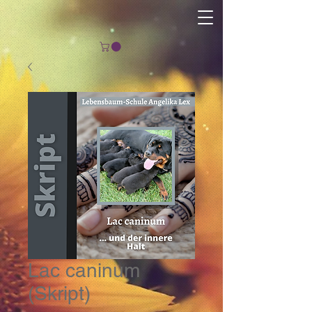
Lac caninum
(Skript)