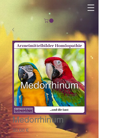
Medorrhinum
Preis
30,00 €