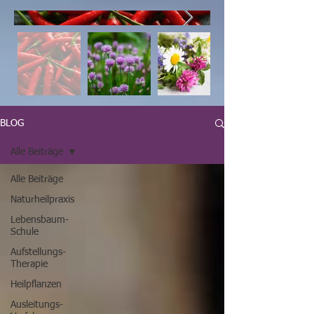
BLOG
Alle Beiträge
Alle Beiträge
Naturheilpraxis
Lebensbaum-
Schule
Aufstellungs-
Therapie
Heilpflanzen
Ausleitungs-