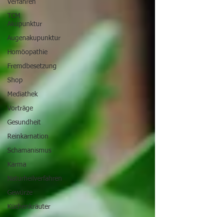
Verfahren
TCM
Akupunktur
Augenakupunktur
Homöopathie
Fremdbesetzung
Shop
Mediathek
Vorträge
Gesundheit
Reinkarnation
Schamanismus
Karma
Naturheilverfahren
Gewürze
Küchenkräuter