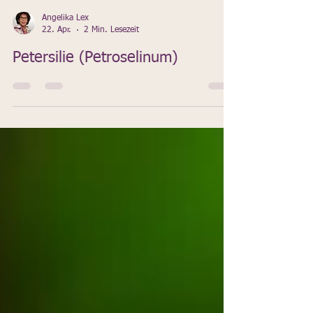
Angelika Lex
22. Apr.
2 Min. Lesezeit
Petersilie (Petroselinum)