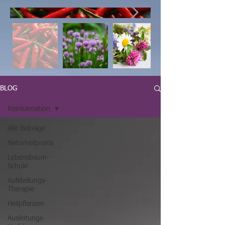
BLOG
Reinkarnation
Alle Beiträge
Naturheilpraxis
Lebensbaum-
Schule
Aufstellungs-
Therapie
Heilpflanzen
Ausleitungs-