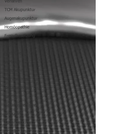
Verfahren
TCM Akupunktur
Augenakupunktur
Homöopathie
Fremdbesetzung
Shop
Mediathek
Vorträge
Gesundheit
Reinkarnation
Schamanismus
Karma
Naturheilverfahren
Gewürze
Küchenkräuter
Heilpflanzen und