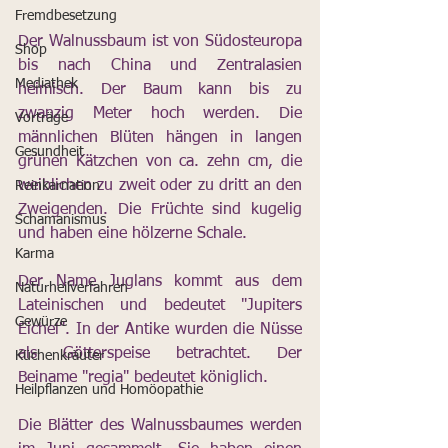
Fremdbesetzung
Der Walnussbaum ist von Südosteuropa 
Shop
bis nach China und Zentralasien 
Mediathek
heimisch. Der Baum kann bis zu 
zwanzig Meter hoch werden. Die 
Vorträge
männlichen Blüten hängen in langen 
Gesundheit
grünen Kätzchen von ca. zehn cm, die 
weiblichen zu zweit oder zu dritt an den 
Reinkarnation
Zweigenden. Die Früchte sind kugelig 
Schamanismus
und haben eine hölzerne Schale.
Karma
Der Name Juglans kommt aus dem 
Naturheilverfahren
Lateinischen und bedeutet "Jupiters 
Gewürze
Eichel". In der Antike wurden die Nüsse 
als Götterspeise betrachtet. Der 
Küchenkräuter
Beiname "regia" bedeutet königlich.
Heilpflanzen und Homöopathie
Die Blätter des Walnussbaumes werden 