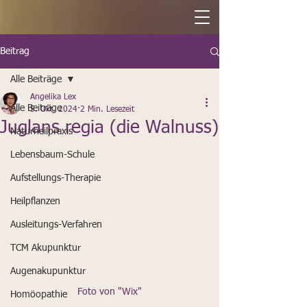
Beitrag
Alle Beiträge
Angelika Lex
Alle Beiträge
5. Okt. 2024
2 Min. Lesezeit
Juglans regia (die Walnuss)
Naturheilpraxis
Lebensbaum-Schule
Aufstellungs-Therapie
Heilpflanzen
Ausleitungs-Verfahren
TCM Akupunktur
Augenakupunktur
Foto von "Wix"
Homöopathie