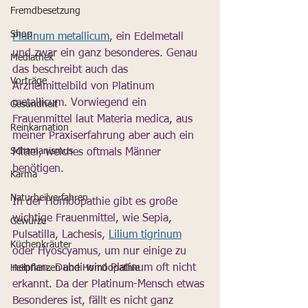
Fremdbesetzung
Shop
Platinum metallicum
, ein Edelmetall 
und zwar ein ganz besonderes. Genau 
Mediathek
das beschreibt auch das 
Vorträge
Arzneimittelbild von Platinum 
metallicum. Vorwiegend ein 
Gesundheit
Frauenmittel laut Materia medica, aus 
Reinkarnation
meiner Praxiserfahrung aber auch ein 
Schamanismus
Mittel, welches oftmals Männer 
benötigen.
Karma
Naturheilverfahren
In der Homöopathie gibt es große 
wichtige Frauenmittel, wie Sepia, 
Gewürze
Pulsatilla, Lachesis, 
Lilium tigrinum
Küchenkräuter
oder Hyoscyamus, um nur einige zu 
nennen. Dabei wird Platinum oft nicht 
Heilpflanzen und Homöopathie
erkannt. Da der Platinum-Mensch etwas 
Besonderes ist, fällt es nicht ganz 