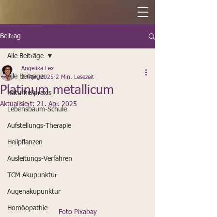
Beitrag
Alle Beiträge
Angelika Lex
Alle Beiträge
2. Apr. 2025
2 Min. Lesezeit
Platinum metallicum
Naturheilpraxis
Aktualisiert:
21. Apr. 2025
Lebensbaum-Schule
Aufstellungs-Therapie
Heilpflanzen
Ausleitungs-Verfahren
TCM Akupunktur
Augenakupunktur
Homöopathie
Foto Pixabay