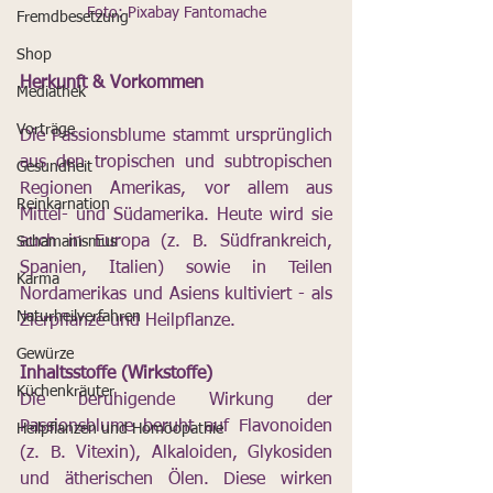
Foto: Pixabay Fantomache
Fremdbesetzung
Shop
Herkunft & Vorkommen
Mediathek
Vorträge
Die Passionsblume stammt ursprünglich 
aus den tropischen und subtropischen 
Gesundheit
Regionen Amerikas, vor allem aus 
Reinkarnation
Mittel- und Südamerika. Heute wird sie 
auch in Europa (z. B. Südfrankreich, 
Schamanismus
Spanien, Italien) sowie in Teilen 
Karma
Nordamerikas und Asiens kultiviert - als 
Naturheilverfahren
Zierpflanze und Heilpflanze.
Gewürze
Inhaltsstoffe (Wirkstoffe)
Küchenkräuter
Die beruhigende Wirkung der 
Passionsblume beruht auf Flavonoiden 
Heilpflanzen und Homöopathie
(z. B. Vitexin), Alkaloiden, Glykosiden 
und ätherischen Ölen. Diese wirken 