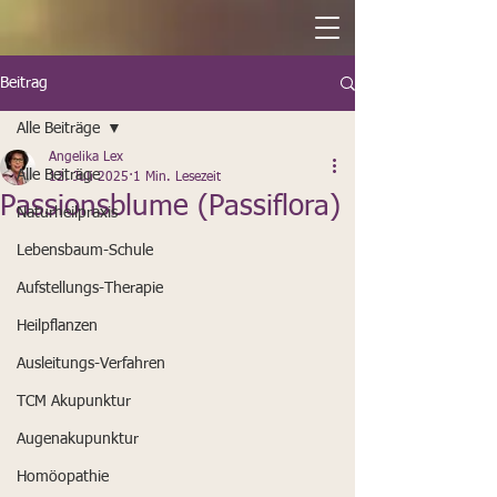
Beitrag
Alle Beiträge
Angelika Lex
Alle Beiträge
12. Juli 2025
1 Min. Lesezeit
Passionsblume (Passiflora)
Naturheilpraxis
Lebensbaum-Schule
Aufstellungs-Therapie
Heilpflanzen
Ausleitungs-Verfahren
TCM Akupunktur
Augenakupunktur
Homöopathie