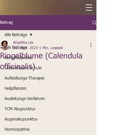
Beitrag
Alle Beiträge
Angelika Lex
Alle Beiträge
21. Sept. 2025
1 Min. Lesezeit
Ringelblume (Calendula
Naturheilpraxis
officinalis)
Lebensbaum-Schule
Aufstellungs-Therapie
Heilpflanzen
Ausleitungs-Verfahren
TCM Akupunktur
Augenakupunktur
Homöopathie