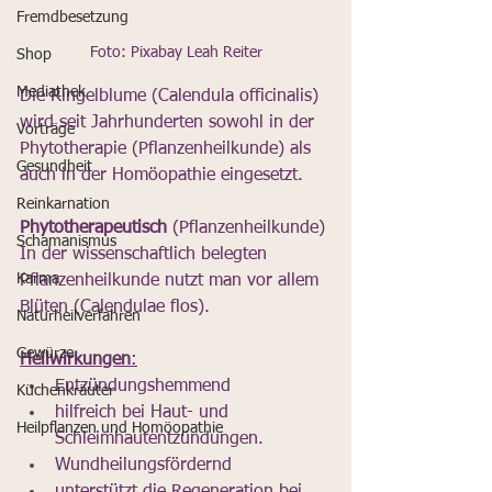
Fremdbesetzung
Foto: Pixabay Leah Reiter
Shop
Mediathek
Die Ringelblume (Calendula officinalis) 
wird seit Jahrhunderten sowohl in der 
Vorträge
Phytotherapie (Pflanzenheilkunde) als 
Gesundheit
auch in der Homöopathie eingesetzt. 
Reinkarnation
Phytotherapeutisch
 (Pflanzenheilkunde)
Schamanismus
In der wissenschaftlich belegten 
Karma
Pflanzenheilkunde nutzt man vor allem 
Blüten (Calendulae flos). 
Naturheilverfahren
Gewürze
Heilwirkungen
:
Entzündungshemmend 
Küchenkräuter
hilfreich bei Haut- und 
Heilpflanzen und Homöopathie
Schleimhautentzündungen.
Wundheilungsfördernd 