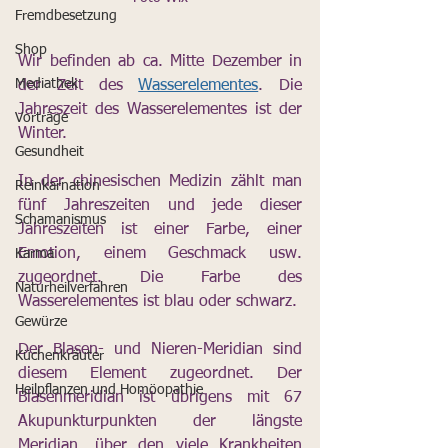
Fremdbesetzung
Shop
Wir befinden ab ca. Mitte Dezember in 
Mediathek
der Zeit des 
Wasserelementes
. Die 
Jahreszeit des Wasserelementes ist der 
Vorträge
Winter. 
Gesundheit
In der chinesischen Medizin zählt man 
Reinkarnation
fünf Jahreszeiten und jede dieser 
Schamanismus
Jahreszeiten ist einer Farbe, einer 
Emotion, einem Geschmack usw. 
Karma
zugeordnet. Die Farbe des 
Naturheilverfahren
Wasserelementes ist blau oder schwarz. 
Gewürze
Der Blasen- und Nieren-Meridian sind 
Küchenkräuter
diesem Element zugeordnet. Der 
Heilpflanzen und Homöopathie
Blasenmeridian ist übrigens mit 67 
Akupunkturpunkten der längste 
Meridian, über den viele Krankheiten 