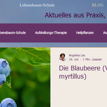
Lebensbaum-Schule
BLOG
Aktuelles aus Praxis,
bensbaum-Schule
Aufstellungs-Therapie
Heilpflanzen
Au
nktur
Homöopathie
Fremdbesetzung
Shop
Media
Angelika Lex
26. Juli
1 Min. Lesezeit
Die Blaubeere (
Schamanismus
Karma
Naturheilverfahren
Gewürze
myrtillus)