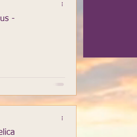
us -
lica