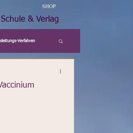
SHOP
 Schule & Verlag
sleitungs-Verfahren
thek
Vorträge
Vaccinium
Küchenkräuter