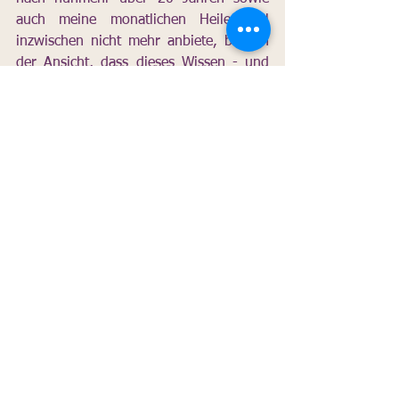
auch meine monatlichen Heilerzirkel 
inzwischen nicht mehr anbiete, bin ich 
der Ansicht, dass dieses Wissen - und 
das vor allem in der jetzigen Zeit - der 
Allgemeinheit zur Verfügung gestellt 
werden sollte. Da ich selbst eine 
furchtbare Zeit erleben musste, welche 
ich 
in meinem Buch "Zurück aus der 
Hölle"
 beschreibe, glaube ich, dass ich 
mir im Laufe meines Lebens ein 
immenses Wissen aneignen konnte. 
Mein Wissen kommt aus mir selbst und 
aus meiner eigenen Erfahrung mit 
energetischen Fremdbesetzungen und 
letztendlich durch meine praktische 
Arbeit mit meinen Patienten.
Zum besseren Verständnis empfehle ich 