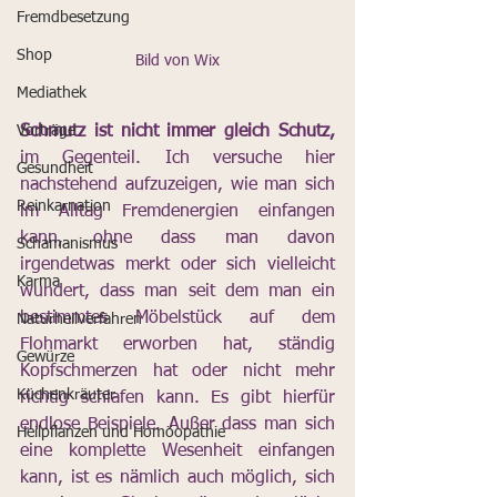
Fremdbesetzung
Shop
Bild von Wix
Mediathek
Vorträge
Schmutz ist nicht immer gleich Schutz,
im Gegenteil. Ich versuche hier 
Gesundheit
nachstehend aufzuzeigen, wie man sich 
Reinkarnation
im Alltag Fremdenergien einfangen 
kann, ohne dass man davon 
Schamanismus
irgendetwas merkt oder sich vielleicht 
Karma
wundert, dass man seit dem man ein 
bestimmtes Möbelstück auf dem 
Naturheilverfahren
Flohmarkt erworben hat, ständig 
Gewürze
Kopfschmerzen hat oder nicht mehr 
Küchenkräuter
richtig schlafen kann. Es gibt hierfür 
endlose Beispiele. Außer dass man sich 
Heilpflanzen und Homöopathie
eine komplette Wesenheit einfangen 
kann, ist es nämlich auch möglich, sich 