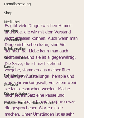
Fremdbesetzung
Shop
Mediathek
Es gibt viele Dinge zwischen Himmel 
Vorträge
und Erde, die wir mit dem Verstand 
nicht erfassen können. Auch wenn man 
Gesundheit
Dinge nicht sehen kann, sind Sie 
Reinkarnation
dennoch da. Liebe kann man auch 
nicht sehen und sie ist allgegenwärtig. 
Schamanismus
Die Sätze, die ich nachstehend 
Karma
vorgebe, stammen aus meiner über 
Naturheilverfahren
20jährigen Aufstellungs-Therapie und 
sind sehr wirkungsvoll, vor allem wenn 
Gewürze
sie laut gesprochen werden. Mache 
Küchenkräuter
nach jedem Satz eine Pause und 
versuche in dich hinein zu spüren was 
Heilpflanzen und Homöopathie
die gesprochenen Worte mit dir 
machen. Unter Umständen ist es sehr 