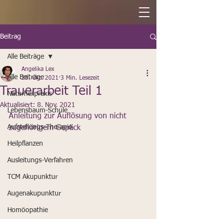
Beitrag
Alle Beiträge
Angelika Lex
Alle Beiträge
28. Okt. 2021
3 Min. Lesezeit
Trauerarbeit Teil 1
Naturheilpraxis
Aktualisiert:
8. Nov. 2021
Lebensbaum-Schule
Anleitung zur Auflösung von nicht 
Aufstellungs-Therapie
zugehörigem Gepäck
Heilpflanzen
Ausleitungs-Verfahren
TCM Akupunktur
Augenakupunktur
Homöopathie